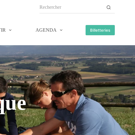
IR
AGENDA
Billetteries
que