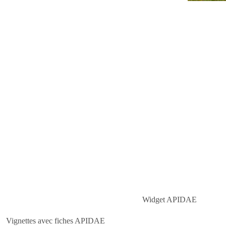
arfait ici pour un pique-nique !
Widget APIDAE
Vignettes avec fiches APIDAE