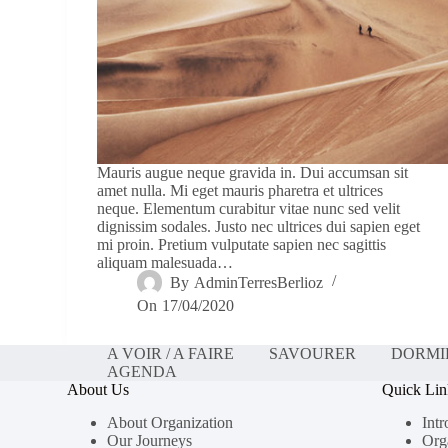
Mauris augue neque gravida in. Dui accumsan sit
amet nulla. Mi eget mauris pharetra et ultrices
neque. Elementum curabitur vitae nunc sed velit
dignissim sodales. Justo nec ultrices dui sapien eget
mi proin. Pretium vulputate sapien nec sagittis
aliquam malesuada…
By
AdminTerresBerlioz
On
17/04/2020
A VOIR / A FAIRE
SAVOURER
DORMI
AGENDA
About Us
Quick Lin
About Organization
Intr
Our Journeys
Org