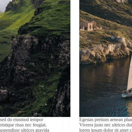
, sed do eiusmod tempor
Egestas pretium aenean phar
ristique risus nec feugiat.
Viverra justo nec ultrices d
uspendisse ultrices gravida
lorem ipsum dolor sit amet co