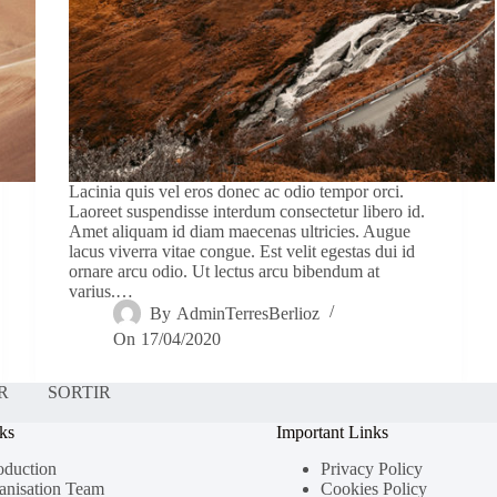
Lacinia quis vel eros donec ac odio tempor orci.
Laoreet suspendisse interdum consectetur libero id.
Amet aliquam id diam maecenas ultricies. Augue
lacus viverra vitae congue. Est velit egestas dui id
ornare arcu odio. Ut lectus arcu bibendum at
varius.…
By
AdminTerresBerlioz
On
17/04/2020
R
SORTIR
ks
Important Links
oduction
Privacy Policy
anisation Team
Cookies Policy