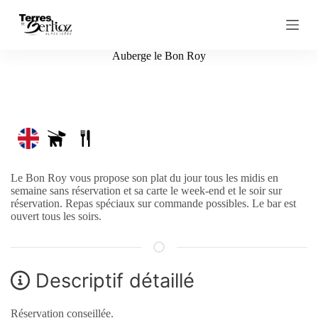
P
a
s
s
Auberge le Bon Roy
e
r
a
u
c
o
n
t
e
Le Bon Roy vous propose son plat du jour tous les midis en
n
semaine sans réservation et sa carte le week-end et le soir sur
u
réservation. Repas spéciaux sur commande possibles. Le bar est
ouvert tous les soirs.
Descriptif détaillé
Réservation conseillée.