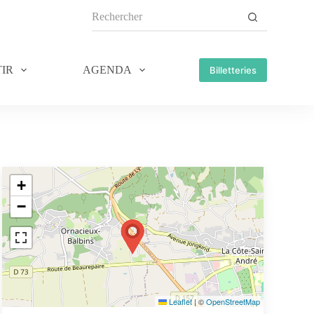
IR
AGENDA
Billetteries
+
−
Leaflet
|
©
OpenStreetMap