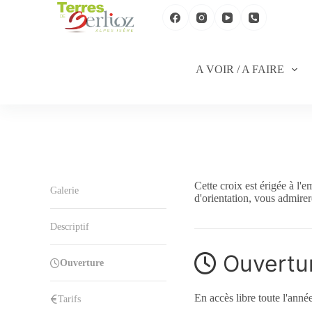
P
a
s
s
e
A VOIR / A FAIRE
r
a
u
c
o
n
t
e
n
Cette croix est érigée à l'
u
Galerie
d'orientation, vous admirer
Descriptif
Ouvertu
Ouverture
En accès libre toute l'année
Tarifs