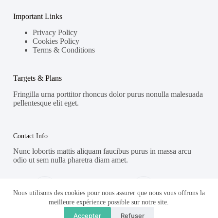
Important Links
Privacy Policy
Cookies Policy
Terms & Conditions
Targets & Plans
Fringilla urna porttitor rhoncus dolor purus nonulla malesuada
pellentesque elit eget.
Contact Info
Nunc lobortis mattis aliquam faucibus purus in massa arcu
odio ut sem nulla pharetra diam amet.
Address:
Phone:
Street Name, NY 38954
578-393-4937
Nous utilisons des cookies pour nous assurer que nous vous offrons la
meilleure expérience possible sur notre site.
Mobile:
Accepter
Refuser
578-393-4937