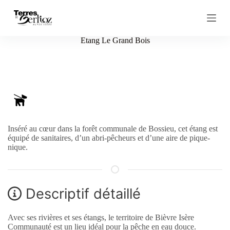
P
a
s
s
Etang Le Grand Bois
e
r
a
u
c
o
n
t
e
Inséré au cœur dans la forêt communale de Bossieu, cet étang est
n
équipé de sanitaires, d’un abri-pêcheurs et d’une aire de pique-
u
nique.
Descriptif détaillé
Avec ses rivières et ses étangs, le territoire de Bièvre Isère
Communauté est un lieu idéal pour la pêche en eau douce.