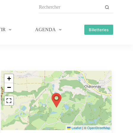
IR
AGENDA
Billetteries
+
−
Leaflet
|
©
OpenStreetMap