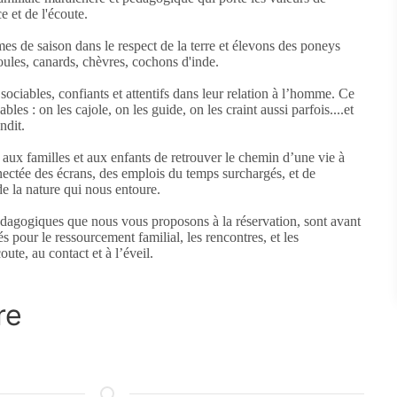
e et de l'écoute.
s de saison dans le respect de la terre et élevons des poneys
oules, canards, chèvres, cochons d'inde.
ciables, confiants et attentifs dans leur relation à l’homme. Ce
les : on les cajole, on les guide, on les craint aussi parfois....et
ndit.
aux familles et aux enfants de retrouver le chemin d’une vie à
nectée des écrans, des emplois du temps surchargés, et de
de la nature qui nous entoure.
pédagogiques que nous vous proposons à la réservation, sont avant
s pour le ressourcement familial, les rencontres, et les
ute, au contact et à l’éveil.
re