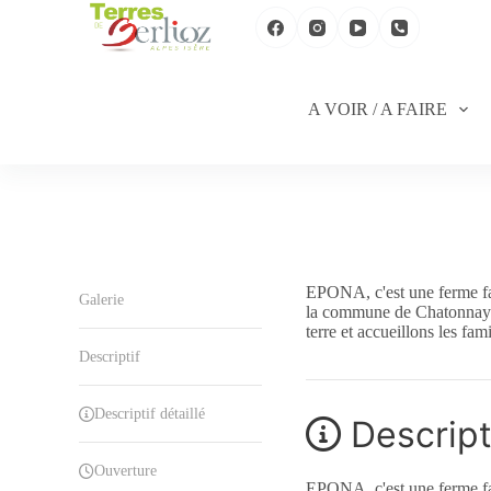
P
a
s
s
e
A VOIR / A FAIRE
r
a
u
c
o
n
t
e
n
EPONA, c'est une ferme fam
u
Galerie
la commune de Chatonnay. 
terre et accueillons les fam
Descriptif
Descriptif détaillé
Descripti
Ouverture
EPONA, c'est une ferme fam