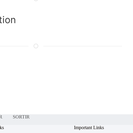
tion
R
SORTIR
ks
Important Links