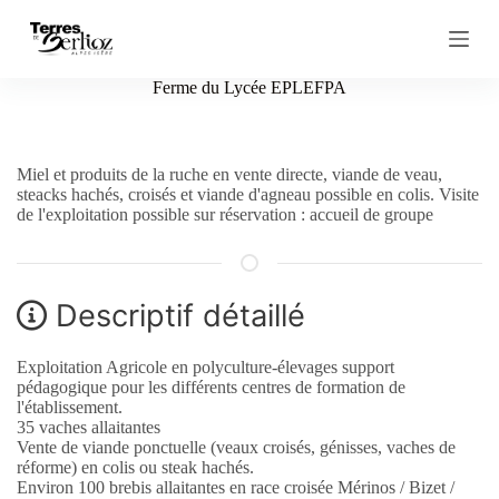
P
a
s
s
Ferme du Lycée EPLEFPA
e
r
a
u
Miel et produits de la ruche en vente directe, viande de veau,
c
steacks hachés, croisés et viande d'agneau possible en colis. Visite
o
de l'exploitation possible sur réservation : accueil de groupe
n
t
e
n
u
Descriptif détaillé
Exploitation Agricole en polyculture-élevages support
pédagogique pour les différents centres de formation de
l'établissement.
35 vaches allaitantes
Vente de viande ponctuelle (veaux croisés, génisses, vaches de
réforme) en colis ou steak hachés.
Environ 100 brebis allaitantes en race croisée Mérinos / Bizet /