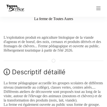
P
a
s
s
La ferme de Toutes Aures
e
r
a
u
L'exploitation produit en agriculture biologique de la viande
c
d'agneau et de boeuf, des noix, cernaux et produits dérivés et des
o
fromages de chèvres... Ferme pédagogique et ouverte au public.
n
Hébergement touristique à partir de l'été 2026.
t
e
n
u
Descriptif détaillé
La ferme pédagogique accueille les groupes scolaires de différents
niveau (maternelle au collège), classes vertes, centres aérés....
Différents ateliers de découverte sont proposés tout au long de la
visite, autour de l'élevage des animaux (moutons et chèvres) et de
la transformation des produits (noix, lait, viande).
La ferme est également ouverte au public sous forme de groupe.