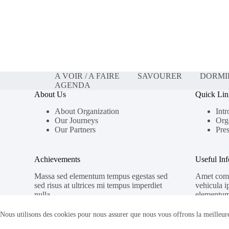
A VOIR / A FAIRE
SAVOURER
DORMI
AGENDA
About Us
Quick Lin
About Organization
Intr
Our Journeys
Org
Our Partners
Pres
Achievements
Useful In
Massa sed elementum tempus egestas sed
Amet comm
sed risus at ultrices mi tempus imperdiet
vehicula i
nulla.
elementum
Nous utilisons des cookies pour nous assurer que nous vous offrons la meilleure
Copyright © 2026 - Thème WordPress par
Creative Themes