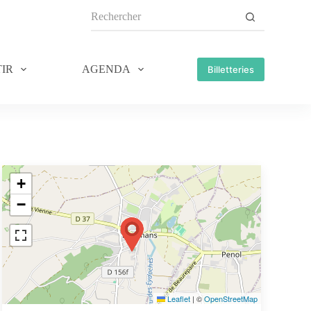
IR
AGENDA
Billetteries
+
−
Leaflet
|
©
OpenStreetMap