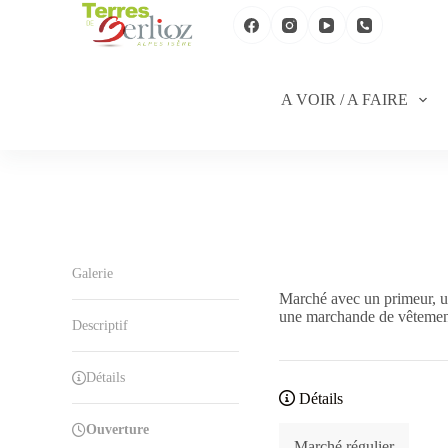
P
a
s
s
e
A VOIR / A FAIRE
r
a
u
c
o
n
t
e
n
u
Galerie
Marché avec un primeur, un
une marchande de vêtemen
Descriptif
Détails
Détails
Ouverture
Marché régulier