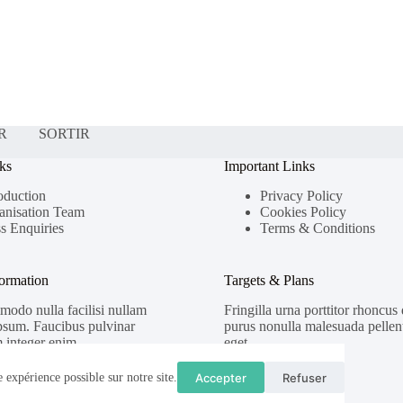
R
SORTIR
ks
Important Links
oduction
Privacy Policy
anisation Team
Cookies Policy
s Enquiries
Terms & Conditions
formation
Targets & Plans
odo nulla facilisi nullam
Fringilla urna porttitor rhoncus
psum. Faucibus pulvinar
purus nonulla malesuada pellent
 integer enim.
eget.
Accepter
Refuser
 expérience possible sur notre site.
.