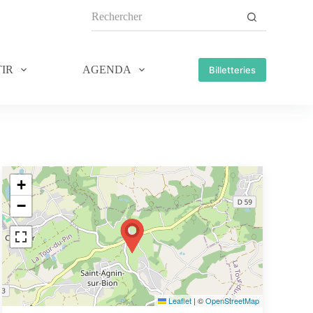
IR
AGENDA
Billetteries
+
−
Leaflet
|
©
OpenStreetMap