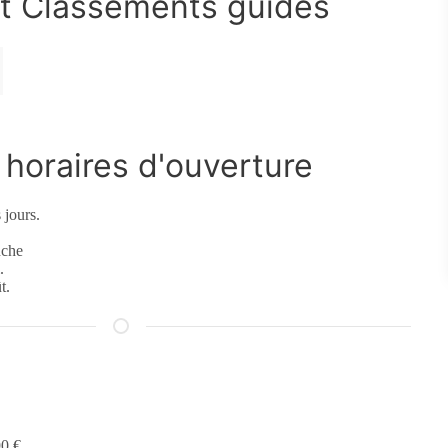
t Classements guides
horaires d'ouverture
 jours.
nche
.
t.
90 €