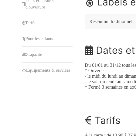
Labels e
Dates et horaires
d'ouverture
Restaurant traditionnel
Tarifs
Pour les enfants
Dates et 
Capacité
Du 01/01 au 31/12 tous les
Equipements & services
* Ouvert :
- le midi du lundi au dima
- le soir du jeudi au samedi
* Fermé 3 semaines en aoû
Tarifs
A la carte : de 13,90 à 27,