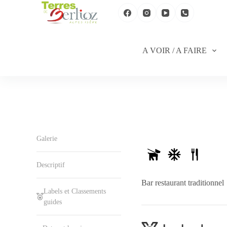
P
a
s
s
e
A VOIR / A FAIRE
r
a
u
c
o
n
t
e
n
u
Galerie
Descriptif
Bar restaurant traditionnel
Labels et Classements
guides