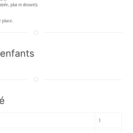
rée, plat et dessert).
r place.
 enfants
é
1