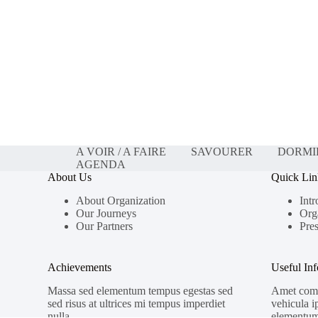
A VOIR / A FAIRE
SAVOURER
DORMI
AGENDA
About Us
Quick Lin
About Organization
Intr
Our Journeys
Org
Our Partners
Pres
Achievements
Useful In
Massa sed elementum tempus egestas sed
Amet comm
sed risus at ultrices mi tempus imperdiet
vehicula i
nulla.
elementum