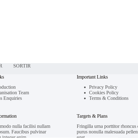
R
SORTIR
ks
Important Links
oduction
Privacy Policy
anisation Team
Cookies Policy
s Enquiries
Terms & Conditions
formation
Targets & Plans
odo nulla facilisi nullam
Fringilla urna porttitor rhoncus
psum. Faucibus pulvinar
purus nonulla malesuada pellent
 integer enim.
eget.