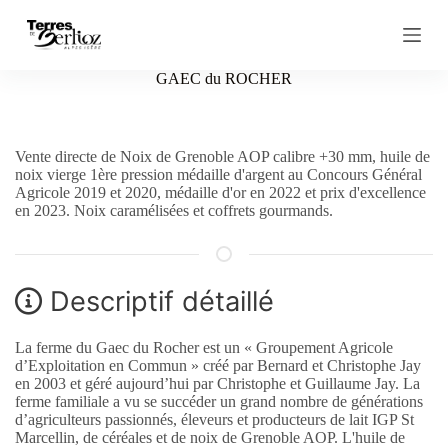
P
a
s
s
GAEC du ROCHER
e
r
a
u
Vente directe de Noix de Grenoble AOP calibre +30 mm, huile de
c
noix vierge 1ère pression médaille d'argent au Concours Général
o
Agricole 2019 et 2020, médaille d'or en 2022 et prix d'excellence
n
en 2023. Noix caramélisées et coffrets gourmands.
t
e
n
u
Descriptif détaillé
La ferme du Gaec du Rocher est un « Groupement Agricole
d’Exploitation en Commun » créé par Bernard et Christophe Jay
en 2003 et géré aujourd’hui par Christophe et Guillaume Jay. La
ferme familiale a vu se succéder un grand nombre de générations
d’agriculteurs passionnés, éleveurs et producteurs de lait IGP St
Marcellin, de céréales et de noix de Grenoble AOP. L'huile de