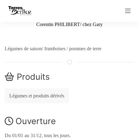
P
a
s
s
Corentin PHILIBERT/ chez Gary
e
r
a
u
Légumes de saison/ framboises / pommes de terre
c
o
n
t
e
Produits
n
u
Légumes et produits dérivés
Ouverture
Du 01/01 au 31/12, tous les jours.