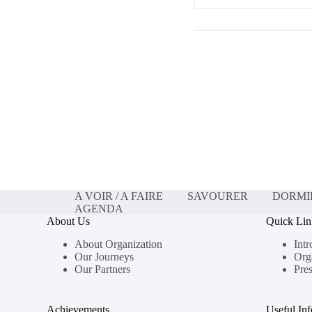
A VOIR / A FAIRE
SAVOURER
DORMI
AGENDA
About Us
Quick Lin
About Organization
Intr
Our Journeys
Org
Our Partners
Pres
Achievements
Useful In