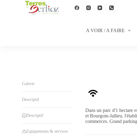
P
a
s
s
e
A VOIR / A FAIRE
r
a
u
c
o
n
t
e
n
u
Galerie
Descriptif
Dans un parc d'1 hectare en
Descriptif
et Bourgoin-Jallieu, l'étab
commerces. Grand parking 
Equipements & services