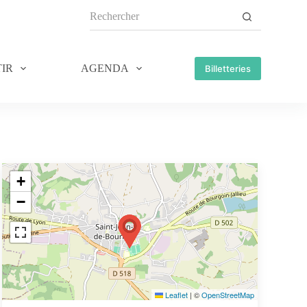
IR
AGENDA
Billetteries
+
−
Leaflet
|
©
OpenStreetMap