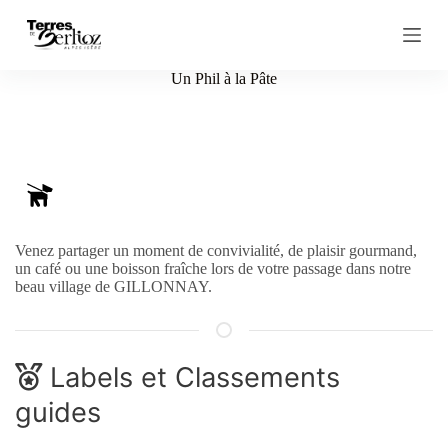
P
a
s
s
Un Phil à la Pâte
e
r
a
u
c
o
n
t
e
Venez partager un moment de convivialité, de plaisir gourmand,
n
un café ou une boisson fraîche lors de votre passage dans notre
u
beau village de GILLONNAY.
Labels et Classements
guides