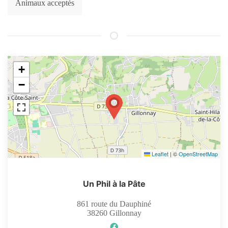
Animaux acceptés
+
−
Leaflet
|
©
OpenStreetMap
Un Phil à la Pâte
861 route du Dauphiné
38260
Gillonnay