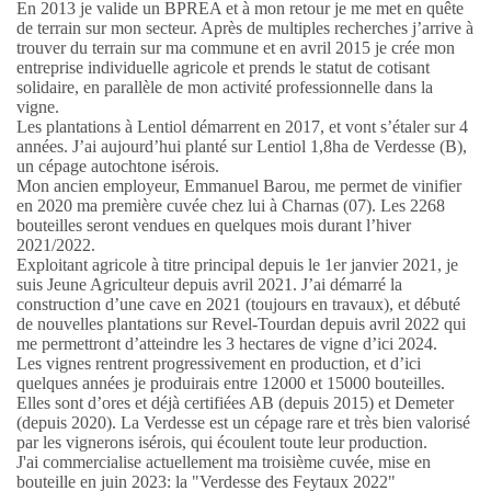
En 2013 je valide un BPREA et à mon retour je me met en quête
de terrain sur mon secteur. Après de multiples recherches j’arrive à
trouver du terrain sur ma commune et en avril 2015 je crée mon
entreprise individuelle agricole et prends le statut de cotisant
solidaire, en parallèle de mon activité professionnelle dans la
vigne.
Les plantations à Lentiol démarrent en 2017, et vont s’étaler sur 4
années. J’ai aujourd’hui planté sur Lentiol 1,8ha de Verdesse (B),
un cépage autochtone isérois.
Mon ancien employeur, Emmanuel Barou, me permet de vinifier
en 2020 ma première cuvée chez lui à Charnas (07). Les 2268
bouteilles seront vendues en quelques mois durant l’hiver
2021/2022.
Exploitant agricole à titre principal depuis le 1er janvier 2021, je
suis Jeune Agriculteur depuis avril 2021. J’ai démarré la
construction d’une cave en 2021 (toujours en travaux), et débuté
de nouvelles plantations sur Revel-Tourdan depuis avril 2022 qui
me permettront d’atteindre les 3 hectares de vigne d’ici 2024.
Les vignes rentrent progressivement en production, et d’ici
quelques années je produirais entre 12000 et 15000 bouteilles.
Elles sont d’ores et déjà certifiées AB (depuis 2015) et Demeter
(depuis 2020). La Verdesse est un cépage rare et très bien valorisé
par les vignerons isérois, qui écoulent toute leur production.
J'ai commercialise actuellement ma troisième cuvée, mise en
bouteille en juin 2023: la "Verdesse des Feytaux 2022"