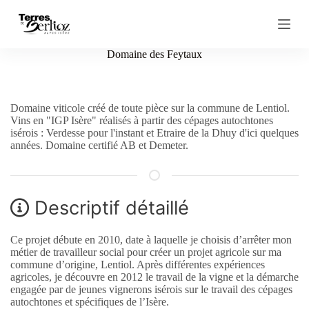
P
a
s
s
Domaine des Feytaux
e
r
a
u
Domaine viticole créé de toute pièce sur la commune de Lentiol.
c
Vins en "IGP Isère" réalisés à partir des cépages autochtones
o
isérois : Verdesse pour l'instant et Etraire de la Dhuy d'ici quelques
n
années. Domaine certifié AB et Demeter.
t
e
n
u
Descriptif détaillé
Ce projet débute en 2010, date à laquelle je choisis d’arrêter mon
métier de travailleur social pour créer un projet agricole sur ma
commune d’origine, Lentiol. Après différentes expériences
agricoles, je découvre en 2012 le travail de la vigne et la démarche
engagée par de jeunes vignerons isérois sur le travail des cépages
autochtones et spécifiques de l’Isère.