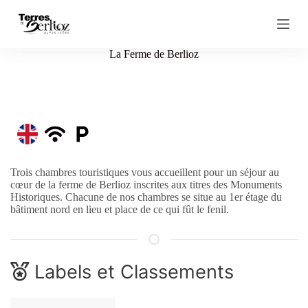
P
a
s
s
La Ferme de Berlioz
e
r
a
u
c
o
n
t
e
Trois chambres touristiques vous accueillent pour un séjour au
n
cœur de la ferme de Berlioz inscrites aux titres des Monuments
u
Historiques. Chacune de nos chambres se situe au 1er étage du
bâtiment nord en lieu et place de ce qui fût le fenil.
Labels et Classements