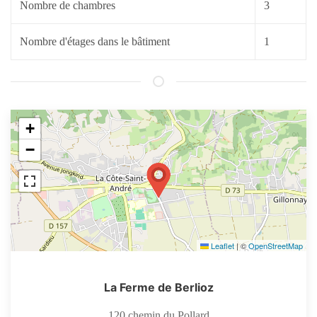
Nombre de chambres
3
Nombre d'étages dans le bâtiment
1
+
−
Leaflet
|
©
OpenStreetMap
La Ferme de Berlioz
120 chemin du Pollard