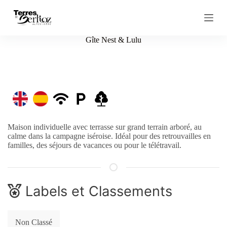
P
a
s
s
Gîte Nest & Lulu
e
r
a
u
c
o
n
t
e
Maison individuelle avec terrasse sur grand terrain arboré, au
n
calme dans la campagne iséroise. Idéal pour des retrouvailles en
u
familles, des séjours de vacances ou pour le télétravail.
Labels et Classements
Non Classé