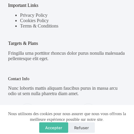
Important Links
Privacy Policy
Cookies Policy
Terms & Conditions
Targets & Plans
Fringilla urna porttitor rhoncus dolor purus nonulla malesuada
pellentesque elit eget.
Contact Info
Nunc lobortis mattis aliquam faucibus purus in massa arcu
odio ut sem nulla pharetra diam amet.
Address:
Phone:
Street Name, NY 38954
578-393-4937
Nous utilisons des cookies pour nous assurer que nous vous offrons la
meilleure expérience possible sur notre site.
Mobile:
Accepter
Refuser
578-393-4937