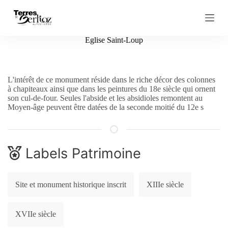
P
a
s
s
Eglise Saint-Loup
e
r
a
u
L'intérêt de ce monument réside dans le riche décor des colonnes
c
à chapiteaux ainsi que dans les peintures du 18e siècle qui ornent
o
son cul-de-four. Seules l'abside et les absidioles remontent au
n
Moyen-âge peuvent être datées de la seconde moitié du 12e s
t
e
n
u
Labels Patrimoine
Site et monument historique inscrit
XIIIe siècle
XVIIe siècle