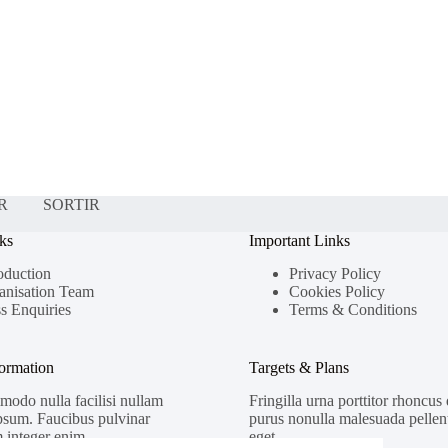
R
SORTIR
ks
Important Links
oduction
Privacy Policy
anisation Team
Cookies Policy
s Enquiries
Terms & Conditions
formation
Targets & Plans
odo nulla facilisi nullam
Fringilla urna porttitor rhoncus
psum. Faucibus pulvinar
purus nonulla malesuada pellent
 integer enim.
eget.