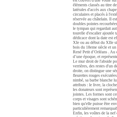
est couvert d'une voûte sur
éléments classés au titre 
latérales d'accès aux chape
circulaires et placés à l'ex
réservée au châtelain. Il es
doubles pointes recourbées 
le tympan qui regardait aut
tourelle d'escalier ajoutée 
dédicace dont la date est ef
XIe ou au début du XIIe si
bois du 18eme siècle et un 
René Petit d’Orléans . Au c
d’une époque, et représent
Le mur droit de l'abside po
verrières, des restes d'un
droite, on distingue une s
fleurettes rouges exécutées
nimbé, sa barbe blanche lui
attributs : le livre, la clo
les donateurs sont représent
jointes. Les formes sont cern
corps et visages sont sché
bien qu'elle puisse être en
particulièrement remarquabl
Enfin, les voûtes de la nef