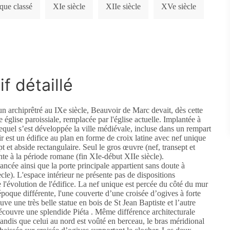
que classé
XIe siècle
XIIe siècle
XVe siècle
f détaillé
'un archiprêtré au IXe siècle, Beauvoir de Marc devait, dès cette
 église paroissiale, remplacée par l'église actuelle. Implantée à
lequel s’est développée la ville médiévale, incluse dans un rempart
oir est un édifice au plan en forme de croix latine avec nef unique
ept et abside rectangulaire. Seul le gros œuvre (nef, transept et
te à la période romane (fin XIe-début XIIe siècle).
ncée ainsi que la porte principale appartient sans doute à
le). L'espace intérieur ne présente pas de dispositions
l'évolution de l'édifice. La nef unique est percée du côté du mur
poque différente, l'une couverte d’une croisée d’ogives à forte
ve une très belle statue en bois de St Jean Baptiste et l’autre
couvre une splendide Piéta . Même différence architecturale
 tandis que celui au nord est voûté en berceau, le bras méridional