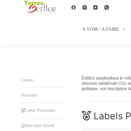
P
a
s
s
e
A VOIR / A FAIRE
r
a
u
c
o
n
t
e
n
Édifice surplombant le vill
u
Galerie
structure médiévale (11e si
gothique, son inscription 
Descriptif
Labels Patrimoine
Labels P
Descriptif détaillé