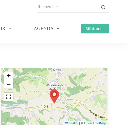
IR
AGENDA
Billetteries
+
−
Leaflet
|
©
OpenStreetMap