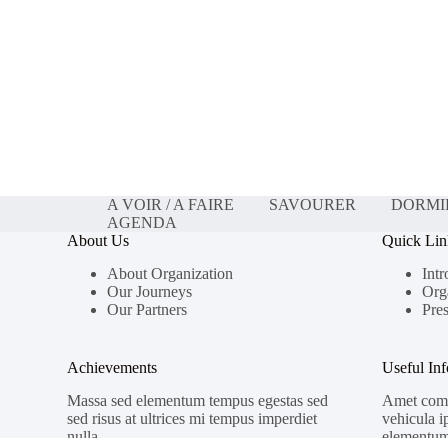
A VOIR / A FAIRE
SAVOURER
DORMI
AGENDA
About Us
Quick Lin
About Organization
Intr
Our Journeys
Org
Our Partners
Pres
Achievements
Useful In
Massa sed elementum tempus egestas sed
Amet comm
sed risus at ultrices mi tempus imperdiet
vehicula i
nulla.
elementum