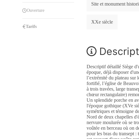
Site et monument histori
Ouverture
XXe siècle
Tarifs
Descripti
Descriptif détaillé Siège d
époque, déjà disposer d'une
l’extrémité du plateau sur 
fortifié, l’église de Beauv
à trois travées, large trans
chœur rectangulaire) remon
Un splendide porche en ava
l'époque gothique (XVe sièc
symétriques et témoigne de 
Nord de deux chapelles d'é
nervure moulurée où se trou
voûtée en berceau où on dé
pour les bras du transept :