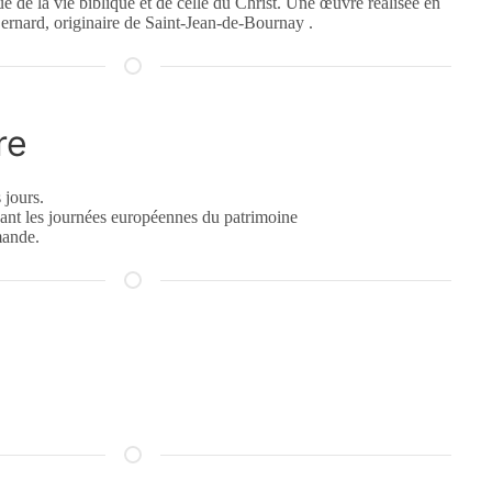
e de la vie biblique et de celle du Christ. Une œuvre réalisée en
Bernard, originaire de Saint-Jean-de-Bournay .
re
 jours.
nt les journées européennes du patrimoine
mande.