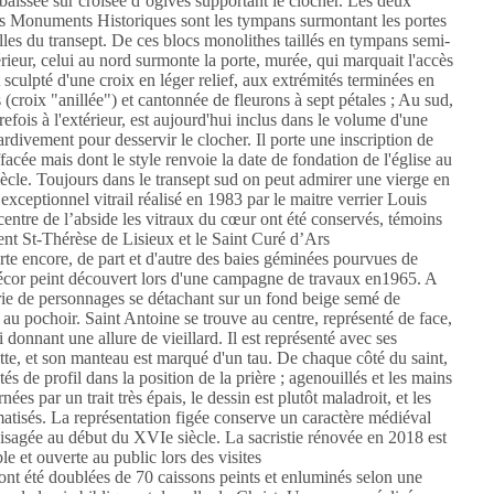
baissée sur croisée d’ogives supportant le clocher. Les deux
des Monuments Historiques sont les tympans surmontant les portes
lles du transept. De ces blocs monolithes taillés en tympans semi-
térieur, celui au nord surmonte la porte, murée, qui marquait l'accès
t sculpté d'une croix en léger relief, aux extrémités terminées en
(croix "anillée") et cantonnée de fleurons à sept pétales ; Au sud,
refois à l'extérieur, est aujourd'hui inclus dans le volume d'une
tardivement pour desservir le clocher. Il porte une inscription de
facée mais dont le style renvoie la date de fondation de l'église au
ècle. Toujours dans le transept sud on peut admirer une vierge en
exceptionnel vitrail réalisé en 1983 par le maitre verrier Louis
entre de l’abside les vitraux du cœur ont été conservés, témoins
ent St-Thérèse de Lisieux et le Saint Curé d’Ars
rte encore, de part et d'autre des baies géminées pourvues de
 décor peint découvert lors d'une campagne de travaux en1965. A
érie de personnages se détachant sur un fond beige semé de
 au pochoir. Saint Antoine se trouve au centre, représenté de face,
 donnant une allure de vieillard. Il est représenté avec ses
chette, et son manteau est marqué d'un tau. De chaque côté du saint,
és de profil dans la position de la prière ; agenouillés et les mains
ées par un trait très épais, le dessin est plutôt maladroit, et les
matisés. La représentation figée conserve un caractère médiéval
visagée au début du XVIe siècle. La sacristie rénovée en 2018 est
e et ouverte au public lors des visites
 ont été doublées de 70 caissons peints et enluminés selon une