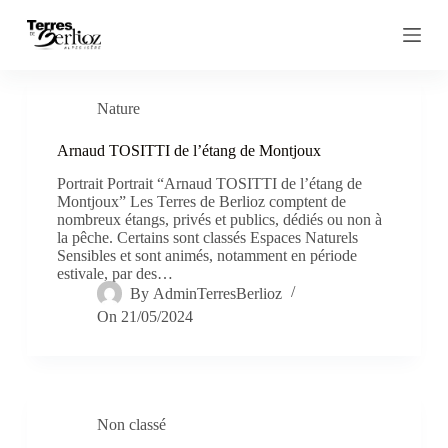
P
a
s
s
e
r
Nature
a
u
Arnaud TOSITTI de l’étang de Montjoux
c
o
Portrait Portrait “Arnaud TOSITTI de l’étang de
n
Montjoux” Les Terres de Berlioz comptent de
t
nombreux étangs, privés et publics, dédiés ou non à
e
la pêche. Certains sont classés Espaces Naturels
n
Sensibles et sont animés, notamment en période
u
estivale, par des…
By
AdminTerresBerlioz
On
21/05/2024
Non classé