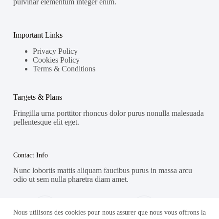
pulvinar elementum integer enim.
Important Links
Privacy Policy
Cookies Policy
Terms & Conditions
Targets & Plans
Fringilla urna porttitor rhoncus dolor purus nonulla malesuada
pellentesque elit eget.
Contact Info
Nunc lobortis mattis aliquam faucibus purus in massa arcu
odio ut sem nulla pharetra diam amet.
Address:
Phone:
Street Name, NY 38954
578-393-4937
Nous utilisons des cookies pour nous assurer que nous vous offrons la